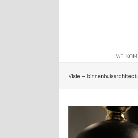
Ga
naar
inhoud
WELKOM
Visie – binnenhuisarchitect